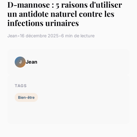
D-mannose : 5 raisons d'utiliser
un antidote naturel contre les
infections urinaires
Jean
•
16 décembre 2025
•
6 min de lecture
Jean
J
TAGS
Bien-être