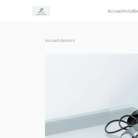
Accueil
Actu
Bi
Accueil
›
Seniors