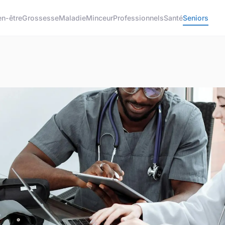
en-être
Grossesse
Maladie
Minceur
Professionnels
Santé
Seniors