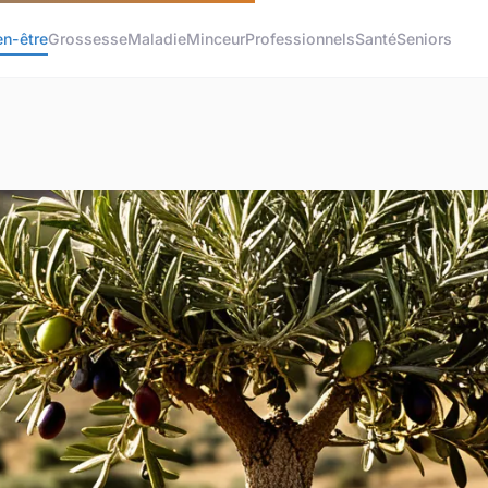
en-être
Grossesse
Maladie
Minceur
Professionnels
Santé
Seniors