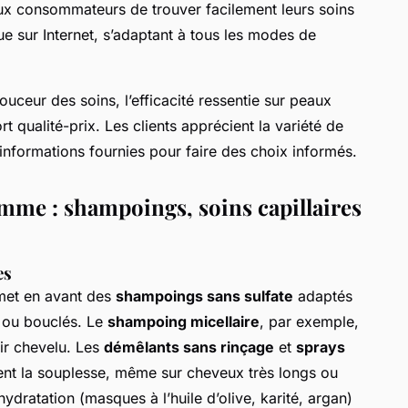
ux consommateurs de trouver facilement leurs soins
e sur Internet, s’adaptant à tous les modes de
uceur des soins, l’efficacité ressentie sur peaux
ort qualité-prix. Les clients apprécient la variété de
des informations fournies pour faire des choix informés.
gamme : shampoings, soins capillaires
es
 met en avant des
shampoings sans sulfate
adaptés
 ou bouclés. Le
shampoing micellaire
, par exemple,
uir chevelu. Les
démêlants sans rinçage
et
sprays
urent la souplesse, même sur cheveux très longs ou
’hydratation (masques à l’huile d’olive, karité, argan)