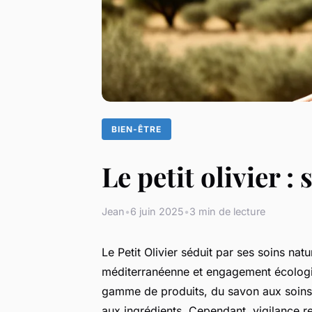
BIEN-ÊTRE
Le petit olivier :
Jean
•
6 juin 2025
•
3 min de lecture
Le Petit Olivier séduit par ses soins natu
méditerranéenne et engagement écologi
gamme de produits, du savon aux soins c
aux ingrédients. Cependant, vigilance r